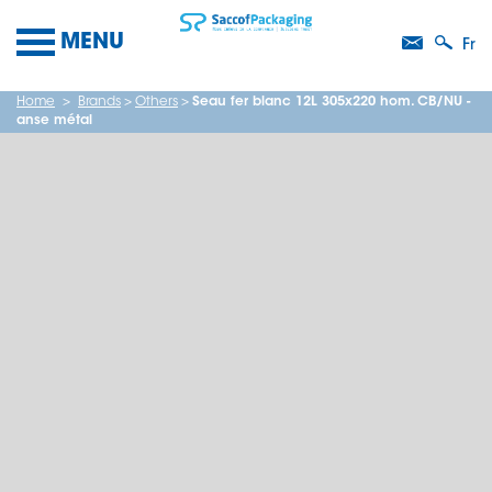
MENU
Fr
Home
>
Brands
>
Others
>
Seau fer blanc 12L 305x220 hom. CB/NU -
anse métal